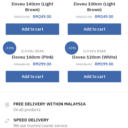
Iloveu 140cm (Light
Iloveu 100cm (Light
Brown)
Brown)
RM
249.00
RM
149.00
RM
373.90
RM
223.90
Add to cart
Add to cart
-33%
-33%
ILOVEU BEAR
ILOVEU BEAR
Iloveu 160cm (Pink)
Iloveu 120cm (White)
RM
299.00
RM
199.00
RM
448.90
RM
298.90
Add to cart
Add to cart
FREE DELIVERY WITHIN MALAYSIA
On all products
SPEED DELIVERY
We use trusted courier service