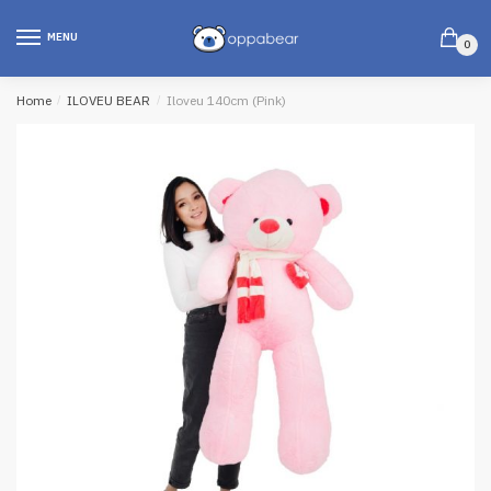
MENU
0
Home
/
ILOVEU BEAR
/
Iloveu 140cm (Pink)