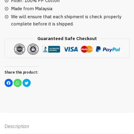
Filler: 100% PP Cotton
Made from Malaysia
We will ensure that each shipment is check properly
complete before it is shipped.
Guaranteed Safe Checkout
Share this product:
C
C
C
l
l
l
i
i
i
c
c
c
k
k
k
t
t
t
o
o
o
s
s
s
h
h
h
a
a
a
r
r
r
e
e
e
o
o
o
n
n
n
Description
F
W
T
a
h
w