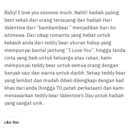
c
a
i
e
t
t
b
s
t
o
A
e
Baby! I love you soooooo much. Nahh! hadiah paling
o
p
r
k
p
(
best sekali dari orang tersayang dan hadiah Hari
(
(
O
O
O
p
Valentine dari “bambambear” menjadikan hari itu
p
p
e
e
e
n
n
n
s
istimewa. Dari sikap romantis yang hebat untuk
s
s
i
i
i
n
kekasih anda dari teddy bear ukuran hidup yang
n
n
n
n
n
e
mempunyai bantal jantung “I Love You”, hingga tanda
e
e
w
w
w
w
w
w
i
cinta yang baik untuk keluarga atau rakan, kami
i
i
n
n
n
d
mempunyai teddy bear untuk semua orang dengan
d
d
o
o
o
w
w
w
)
banyak saiz dan warna untuk dipilih. Setiap teddy bear
)
)
yang lembut dan mudah dibeli dilengkapi dengan kad
khas dari anda (hingga 70 patah perkataan) dan kami
menawarkan teddy bear Valentine’s Day untuk hadiah
yang sangat unik.
Like this: