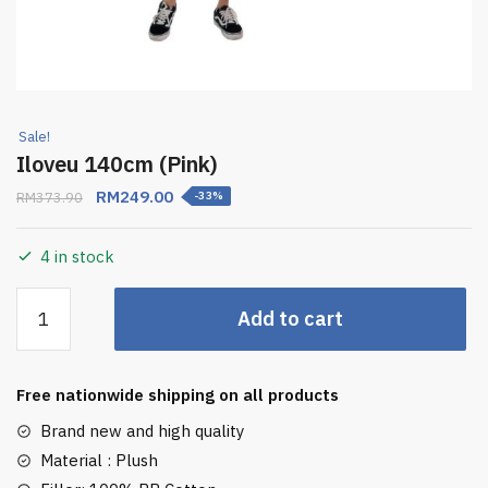
Sale!
Iloveu 140cm (Pink)
RM
249.00
RM
373.90
-33%
4 in stock
Add to cart
Free nationwide shipping on all products
Brand new and high quality
Material : Plush