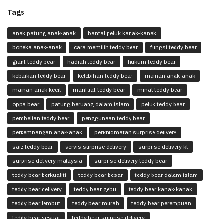
Tags
anak patung anak-anak
bantal peluk kanak-kanak
boneka anak-anak
cara memilih teddy bear
fungsi teddy bear
giant teddy bear
hadiah teddy bear
hukum teddy bear
kebaikan teddy bear
kelebihan teddy bear
mainan anak-anak
mainan anak kecil
manfaat teddy bear
minat teddy bear
oppa bear
patung beruang dalam islam
peluk teddy bear
pembelian teddy bear
penggunaan teddy bear
perkembangan anak-anak
perkhidmatan surprise delivery
saiz teddy bear
servis surprise delivery
surprise delivery kl
surprise delivery malaysia
surprise delivery teddy bear
teddy bear berkualiti
teddy bear besar
teddy bear dalam islam
teddy bear delivery
teddy bear gebu
teddy bear kanak-kanak
teddy bear lembut
teddy bear murah
teddy bear perempuan
teddy bear sesuai
teddy bear surprise delivery