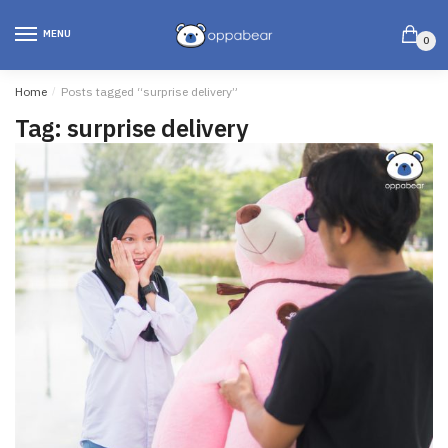
MENU
0
Home
/
Posts tagged “surprise delivery”
Tag:
surprise delivery