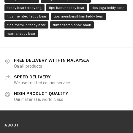
teddy bear tersayang
tips basuh teddy bear
tips jaga teddy bear
tips membeli teddy bear
tips membersihkan teddy bear
tips memilih teddy bear
tumbesaran anak-anak
warna teddy bear
FREE DELIVERY WITHIN MALAYSIA
On all products
SPEED DELIVERY
We use trusted courier service
HIGH PRODUCT QUALITY
Our material is world class
ABOUT