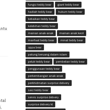
fungsi teddy bear
giant teddy bear
hadiah teddy bear
hukum teddy bear
kebaikan teddy bear
kelebihan teddy bear
antu
mainan anak-anak
mainan anak kecil
manfaat teddy bear
minat teddy bear
oppa bear
patung beruang dalam islam
peluk teddy bear
pembelian teddy bear
penggunaan teddy bear
perkembangan anak-anak
perkhidmatan surprise delivery
saiz teddy bear
servis surprise delivery
tal
surprise delivery kl
,