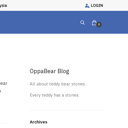
ysia
LOGIN
0
OppaBear Blog
bear
All about teddy bear stories.
e
Every teddy has a stories.
Archives