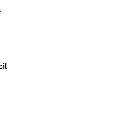
t
il
,