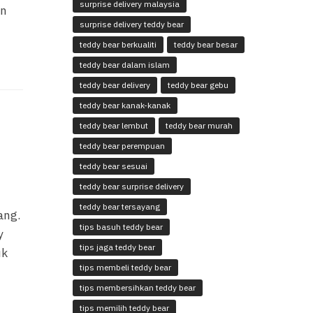
surprise delivery malaysia
an
surprise delivery teddy bear
teddy bear berkualiti
teddy bear besar
teddy bear dalam islam
teddy bear delivery
teddy bear gebu
teddy bear kanak-kanak
teddy bear lembut
teddy bear murah
teddy bear perempuan
teddy bear sesuai
teddy bear surprise delivery
teddy bear tersayang
ang.
tips basuh teddy bear
y
tips jaga teddy bear
uk
tips membeli teddy bear
tips membersihkan teddy bear
tips memilih teddy bear