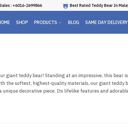
Sales : +6016-2699866
Best Rated Teddy Bear In Mala
HOME
SHOP
PRODUCTS
BLOG
SAME DAY DELIVERY
 giant teddy bear! Standing at an impressive, this bear is
h the softest, highest-quality materials, our giant teddy 
a unique decorative piece. Its lifelike features and adorabl