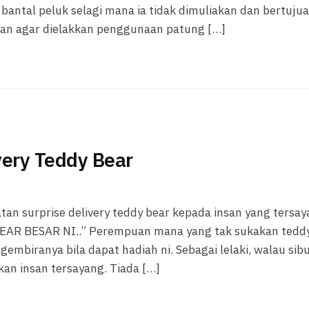
bantal peluk selagi mana ia tidak dimuliakan dan bertuju
an agar dielakkan penggunaan patung […]
very Teddy Bear
n surprise delivery teddy bear kepada insan yang tersay
R BESAR NI..” Perempuan mana yang tak sukakan tedd
gembiranya bila dapat hadiah ni. Sebagai lelaki, walau sib
an insan tersayang. Tiada […]