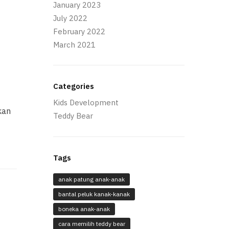
January 2023
July 2022
February 2022
March 2021
Categories
Kids Development
kan
Teddy Bear
Tags
anak patung anak-anak
bantal peluk kanak-kanak
boneka anak-anak
cara memilih teddy bear