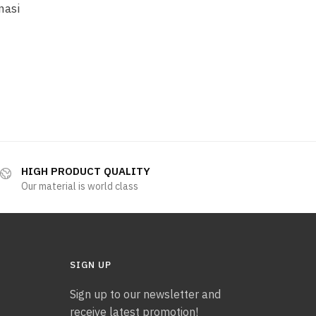
nasi
HIGH PRODUCT QUALITY
Our material is world class
SIGN UP
Sign up to our newsletter and
receive latest promotion!