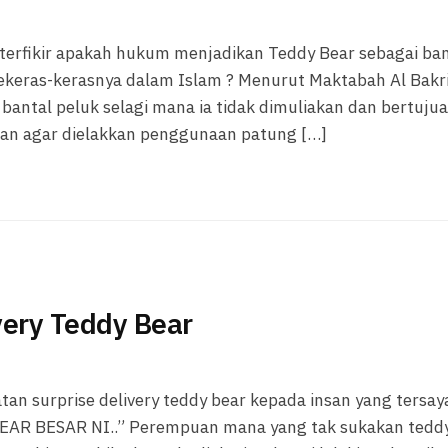
 terfikir apakah hukum menjadikan Teddy Bear sebagai ban
sekeras-kerasnya dalam Islam ? Menurut Maktabah Al Bakri
bantal peluk selagi mana ia tidak dimuliakan dan bertuju
an agar dielakkan penggunaan patung […]
very Teddy Bear
n surprise delivery teddy bear kepada insan yang tersay
R BESAR NI..” Perempuan mana yang tak sukakan tedd