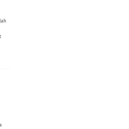
lah
t
a