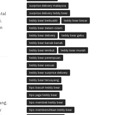
surprise delivery malaysia
tal
surprise delivery teddy bear
,
teddy bear berkualiti
teddy bear besar
an
teddy bear dalam islam
teddy bear delivery
teddy bear gebu
teddy bear kanak-kanak
teddy bear lembut
teddy bear murah
teddy bear perempuan
teddy bear sesuai
teddy bear surprise delivery
teddy bear tersayang
tips basuh teddy bear
tips jaga teddy bear
ang.
tips membeli teddy bear
y
tips membersihkan teddy bear