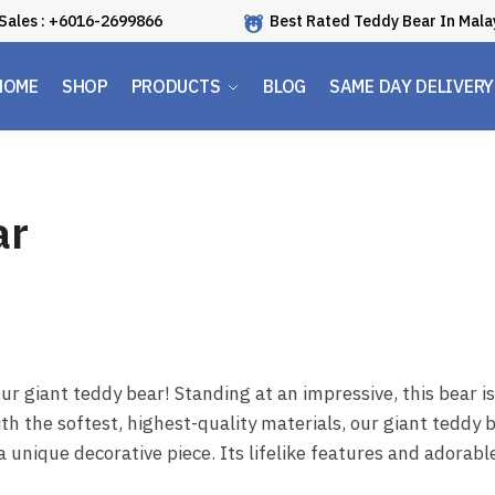
Sales : +6016-2699866
Best Rated Teddy Bear In Mala
HOME
SHOP
PRODUCTS
BLOG
SAME DAY DELIVERY
ar
 giant teddy bear! Standing at an impressive, this bear is
h the softest, highest-quality materials, our giant teddy 
a unique decorative piece. Its lifelike features and adorabl