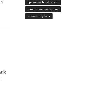
uk
tips memilih teddy bear
tumbesaran anak-anak
warna teddy bear
arik
n