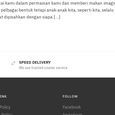
tai kami dalam permainan kami dan memberi makan imagi
elbagai bentuk tetapi anak-anak kita, seperti kita, selalu
at dipisahkan dengan siapa […]
SPEED DELIVERY
We use trusted courier service
LINK
FOLLOW
Policy
Facebook
 Policy
Instagram