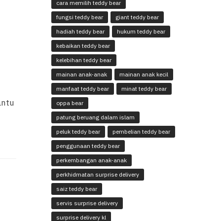
cara memilih teddy bear
fungsi teddy bear
giant teddy bear
hadiah teddy bear
hukum teddy bear
kebaikan teddy bear
kelebihan teddy bear
mainan anak-anak
mainan anak kecil
manfaat teddy bear
minat teddy bear
antu
oppa bear
patung beruang dalam islam
peluk teddy bear
pembelian teddy bear
penggunaan teddy bear
perkembangan anak-anak
perkhidmatan surprise delivery
saiz teddy bear
servis surprise delivery
surprise delivery kl