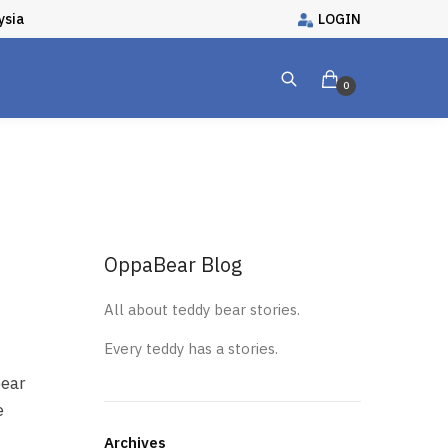
ysia
LOGIN
0
OppaBear Blog
All about teddy bear stories.
Every teddy has a stories.
bear
e
Archives