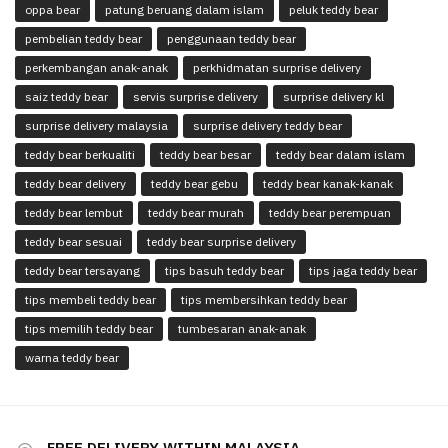
oppa bear
patung beruang dalam islam
peluk teddy bear
pembelian teddy bear
penggunaan teddy bear
perkembangan anak-anak
perkhidmatan surprise delivery
saiz teddy bear
servis surprise delivery
surprise delivery kl
surprise delivery malaysia
surprise delivery teddy bear
teddy bear berkualiti
teddy bear besar
teddy bear dalam islam
teddy bear delivery
teddy bear gebu
teddy bear kanak-kanak
teddy bear lembut
teddy bear murah
teddy bear perempuan
teddy bear sesuai
teddy bear surprise delivery
teddy bear tersayang
tips basuh teddy bear
tips jaga teddy bear
tips membeli teddy bear
tips membersihkan teddy bear
tips memilih teddy bear
tumbesaran anak-anak
warna teddy bear
FREE DELIVERY WITHIN MALAYSIA