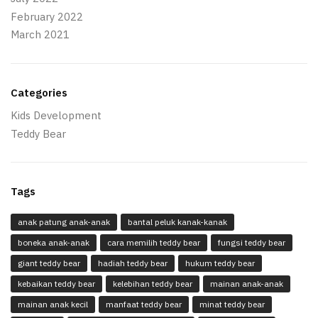
February 2022
March 2021
Categories
Kids Development
Teddy Bear
Tags
anak patung anak-anak
bantal peluk kanak-kanak
boneka anak-anak
cara memilih teddy bear
fungsi teddy bear
giant teddy bear
hadiah teddy bear
hukum teddy bear
kebaikan teddy bear
kelebihan teddy bear
mainan anak-anak
mainan anak kecil
manfaat teddy bear
minat teddy bear