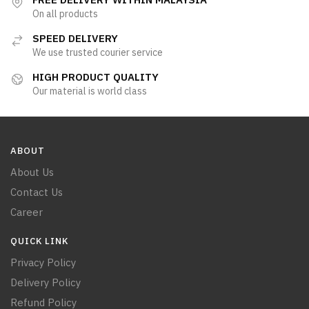
On all products
SPEED DELIVERY
We use trusted courier service
HIGH PRODUCT QUALITY
Our material is world class
ABOUT
About Us
Contact Us
Career
QUICK LINK
Privacy Policy
Delivery Policy
Refund Policy