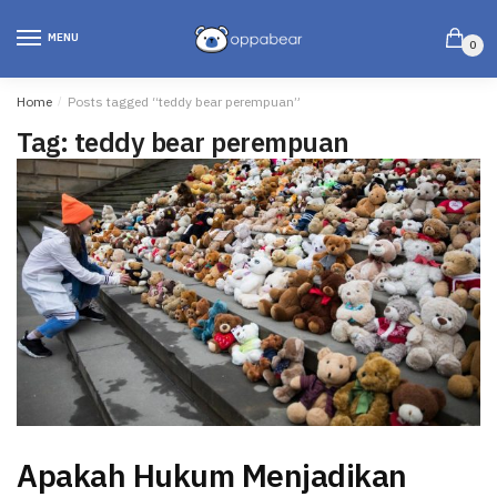
MENU
0
Home
/
Posts tagged “teddy bear perempuan”
Tag:
teddy bear perempuan
Apakah Hukum Menjadikan