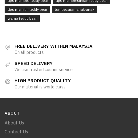
tips membeli teddy bear
tips membersihkan teddy bear
tips memilih teddy bear
tumbesaran anak-anak
warna teddy bear
FREE DELIVERY WITHIN MALAYSIA
On all products
SPEED DELIVERY
We use trusted courier service
HIGH PRODUCT QUALITY
Our material is world class
ABOUT
About Us
Contact Us