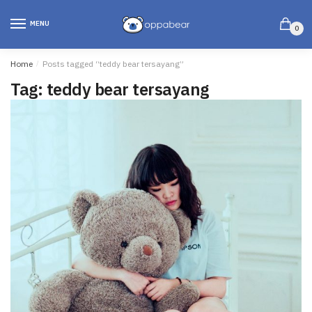
MENU
0
Home
/
Posts tagged “teddy bear tersayang”
Tag:
teddy bear tersayang