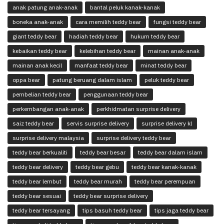
anak patung anak-anak
bantal peluk kanak-kanak
boneka anak-anak
cara memilih teddy bear
fungsi teddy bear
giant teddy bear
hadiah teddy bear
hukum teddy bear
kebaikan teddy bear
kelebihan teddy bear
mainan anak-anak
mainan anak kecil
manfaat teddy bear
minat teddy bear
oppa bear
patung beruang dalam islam
peluk teddy bear
pembelian teddy bear
penggunaan teddy bear
perkembangan anak-anak
perkhidmatan surprise delivery
saiz teddy bear
servis surprise delivery
surprise delivery kl
surprise delivery malaysia
surprise delivery teddy bear
teddy bear berkualiti
teddy bear besar
teddy bear dalam islam
teddy bear delivery
teddy bear gebu
teddy bear kanak-kanak
teddy bear lembut
teddy bear murah
teddy bear perempuan
teddy bear sesuai
teddy bear surprise delivery
teddy bear tersayang
tips basuh teddy bear
tips jaga teddy bear